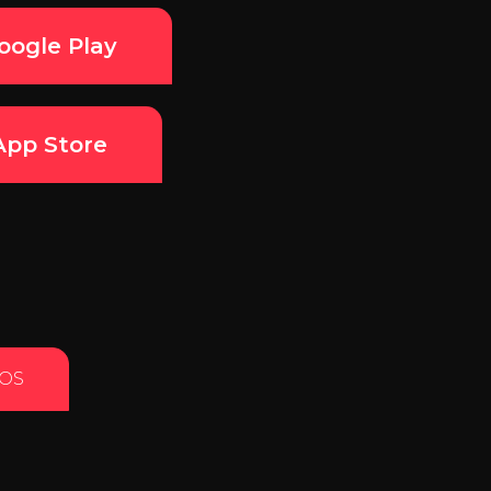
oogle Play
App Store
OS