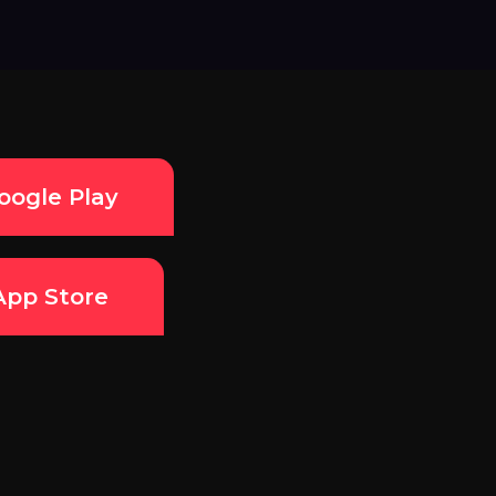
oogle Play
App Store