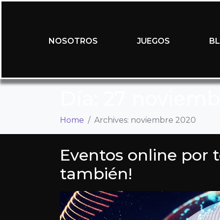
NOSOTROS
JUEGOS
B
Día:
27 noviemb
Home
Archives: noviembre 2020
Eventos online por 
también!