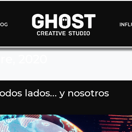
LOG
INF
re, 2020
todos lados… y nosotros