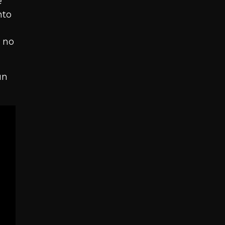
e
nto
e no
un