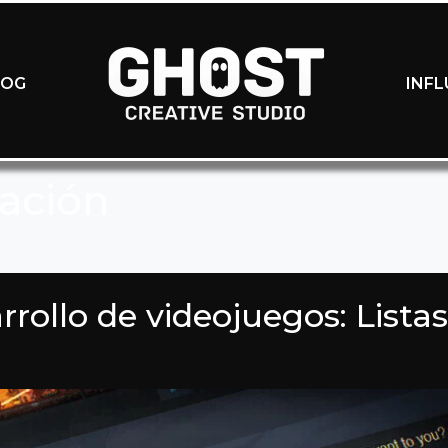
LOG
INF
ación
rollo de videojuegos: Listas