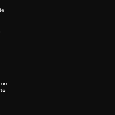
de
n
s
omo
to