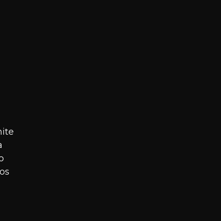
mite
a
o
os