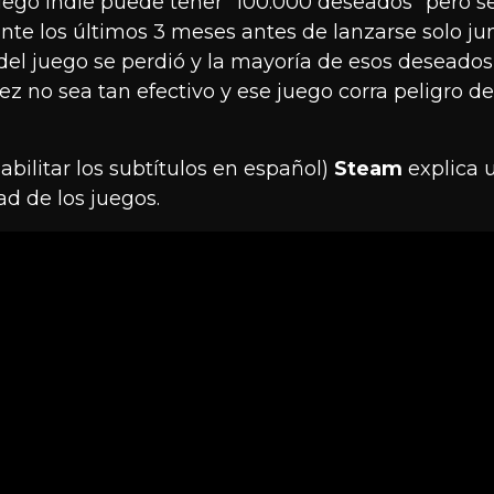
uego indie puede tener “100.000 deseados” pero s
ante los últimos 3 meses antes de lanzarse solo ju
el juego se perdió y la mayoría de esos deseados
vez no sea tan efectivo y ese juego corra peligro d
bilitar los subtítulos en español)
Steam
explica 
d de los juegos.