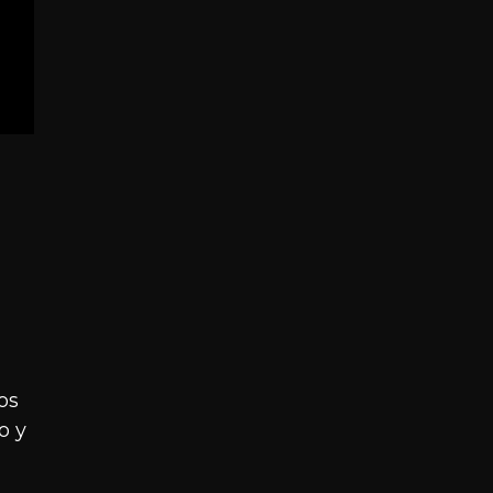
os
o y